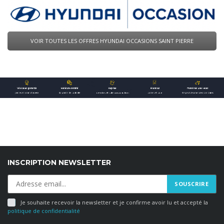
VOIR TOUTES LES OFFRES HYUNDAI OCCASIONS SAINT PIERRE
La Garantie Perte financière intervient en cas de :
L’assureur règle le solde de votre crédit (1) en cas de :
Vol ou destruction totale du véhicule, en complément de l’
Décès
Perte Totale et Irréversible d’Autonomie
INSCRIPTION NEWSLETTER
(1) Selon les conditions et limites de garantie disponibles sur simpl
ET prend en charge vos mensualités(1) en cas de :
FERMER
Incapacité Temporaire Totale de Travail suite à une Mala
Je souhaite recevoir la newsletter et je confirme avoir lu et accepté la
politique de confidentialité