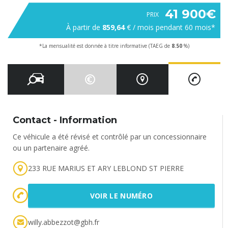
41 900€
PRIX
À partir de
859,64
€ / mois pendant
60
mois*
*La mensualité est donnée à titre informative
(TAEG de
8.50
%)
Contact - Information
Ce véhicule a été révisé et contrôlé par un concessionnaire
ou un partenaire agréé.
233 RUE MARIUS ET ARY LEBLOND ST PIERRE
VOIR LE NUMÉRO
willy.abbezzot@gbh.fr