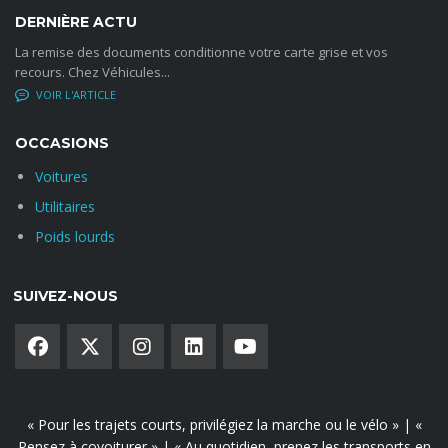
(1) Selon les conditions et limites de garantie disponibles sur simpl
DERNIÈRE ACTU
Maladie : prise en charge après 90 jours consécutifs d’arrêt de travail 
La remise des documents conditionne votre carte grise et vos
Les garanties prennent effet après un délai de carence de 180jours, sa
recours. Chez Véhicules...
disponible sur simple demande
NO COMMENTS
FERMER
OCCASIONS
Voitures
Utilitaires
Poids lourds
SUIVEZ-NOUS
« Pour les trajets courts, privilégiez la marche ou le vélo » | «
Pensez à covoiturer » | « Au quotidien, prenez les transports en