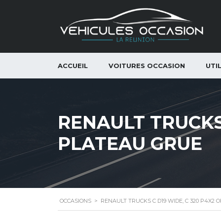
ACCUEIL
VOITURES OCCASION
UTI
RENAULT TRUCKS 
PLATEAU GRUE
OCCASIONS
>
RENAULT TRUCKS C D19 WIDE, C 320 P4X2 