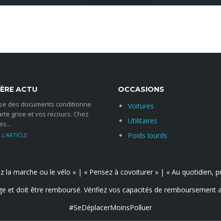
cas de :
omplément de l’assurance automobile (1)
onibles sur simple demande.
de :
FERMER
uite à une Maladie ou un Accident
IÈRE ACTU
OCCASIONS
ise des documents conditionne
onibles sur simple demande.
Voitures
arte grise et vos recours. Chez
d’arrêt de travail (période de franchise).
Utilitaires
s...
ce de 180jours, sauf conditions détaillées dans la notice
Poids lourds
COMMENTS
FERMER
giez la marche ou le vélo » | « Pensez à covoiturer » | « Au quotidien
ge et doit être remboursé. Vérifiez vos capacités de remboursement 
#SeDéplacerMoinsPolluer