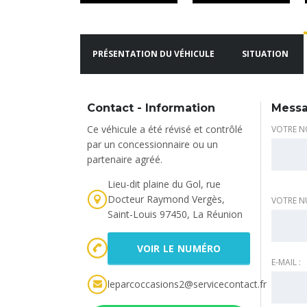
PRÉSENTATION DU VÉHICULE
SITUATION
Contact - Information
Messa
Ce véhicule a été révisé et contrôlé
VOTRE N
par un concessionnaire ou un
partenaire agréé.
Lieu-dit plaine du Gol, rue
Docteur Raymond Vergès,
VOTRE N
Saint-Louis 97450, La Réunion
VOIR LE NUMÉRO
E-MAIL :
leparcoccasions2@servicecontact.fr