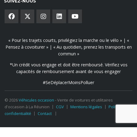
SUIVEZ-NOUS
« Pour les trajets courts, privilégiez la marche ou le vélo » | «
Pensez à covoiturer » | « Au quotidien, prenez les transports en
commun »
*Un crédit vous engage et doit être remboursé. Vérifiez vos
capacités de remboursement avant de vous engager
#SeDéplacerMoinsPolluer
© 2026
Véhicules occasion
- Vente de voitures et utilitaires
d'occasion à La Réunion
CGV
Mentions légales
Politique de
confidentialité
Contact
Nous sommes là pour vous aider et répondre à vos questions.