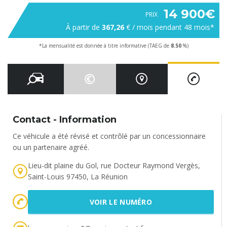
14 900€
PRIX
À partir de
367,26
€ / mois pendant
48
mois*
*La mensualité est donnée à titre informative
(TAEG de
8.50
%)
Contact - Information
Ce véhicule a été révisé et contrôlé par un concessionnaire
ou un partenaire agréé.
Lieu-dit plaine du Gol, rue Docteur Raymond Vergès,
Saint-Louis 97450, La Réunion
VOIR LE NUMÉRO