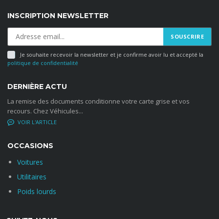
Perte Totale et Irréversible d’Autonomie
INSCRIPTION NEWSLETTER
(1) Selon les conditions et limites de garantie disponibles sur simpl
ET prend en charge vos mensualités(1) en cas de :
FERMER
Incapacité Temporaire Totale de Travail suite à une Mala
Je souhaite recevoir la newsletter et je confirme avoir lu et accepté la
politique de confidentialité
(1) Selon les conditions et limites de garantie disponibles sur simpl
DERNIÈRE ACTU
Maladie : prise en charge après 90 jours consécutifs d’arrêt de travail 
La remise des documents conditionne votre carte grise et vos
Les garanties prennent effet après un délai de carence de 180jours, sa
recours. Chez Véhicules...
disponible sur simple demande
NO COMMENTS
FERMER
OCCASIONS
Voitures
Utilitaires
Poids lourds