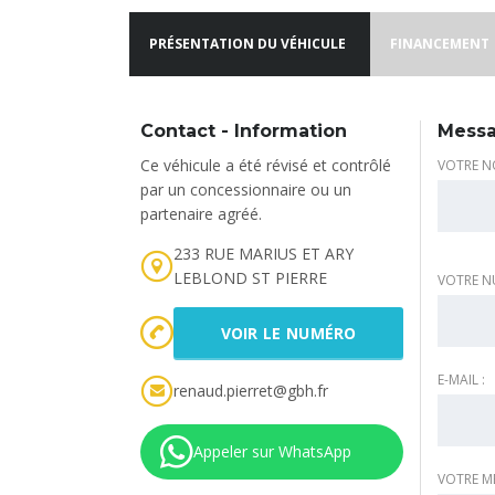
PRÉSENTATION DU VÉHICULE
FINANCEMENT
Contact - Information
Messa
Ce véhicule a été révisé et contrôlé
VOTRE N
par un concessionnaire ou un
partenaire agréé.
233 RUE MARIUS ET ARY
LEBLOND ST PIERRE
VOTRE N
VOIR LE NUMÉRO
E-MAIL :
renaud.pierret@gbh.fr
Appeler sur WhatsApp
VOTRE M