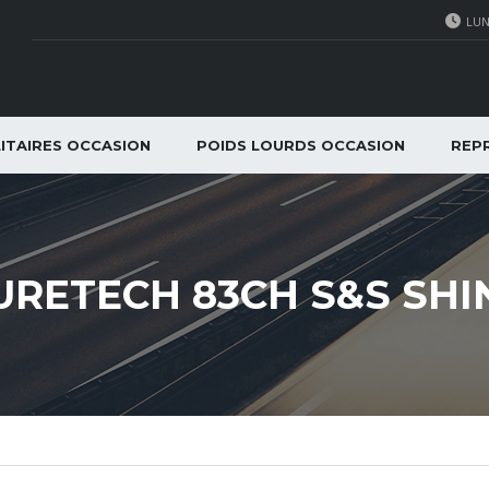
LUN
LITAIRES OCCASION
POIDS LOURDS OCCASION
REPR
PURETECH 83CH S&S SHI