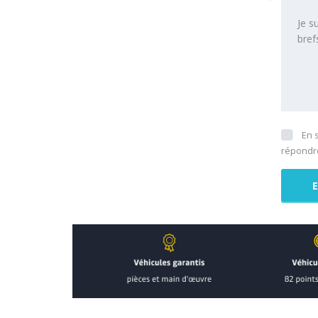
En 
répondre
La Garantie Perte financière intervient en cas d
L’assureur règle le solde de votre crédit (1) en 
Vol ou destruction totale du véhicule, en c