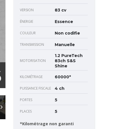
VERSION
83 cv
ÉNERGIE
Essence
COULEUR
Non codifie
TRANSMISSION
Manuelle
1.2 PureTech
MOTORISATION
83ch S&S
Shine
KILOMÉTRAGE
60000*
PUISSANCE FISCALE
4 ch
PORTES
5
PLACES
5
*Kilométrage non garanti