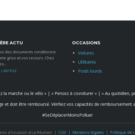
onibles sur simple demande.
de :
FERMER
uite à une Maladie ou un Accident
IÈRE ACTU
OCCASIONS
ise des documents conditionne
onibles sur simple demande.
Voitures
arte grise et vos recours. Chez
d’arrêt de travail (période de franchise).
Utilitaires
s...
ce de 180jours, sauf conditions détaillées dans la notice
Poids lourds
COMMENTS
FERMER
giez la marche ou le vélo » | « Pensez à covoiturer » | « Au quotidien
ge et doit être remboursé. Vérifiez vos capacités de remboursement 
#SeDéplacerMoinsPolluer
taires d'occasion à La Réunion
CGV
Mentions légales
Politique de c