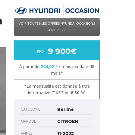
n
VOIR TOUTES LES OFFRES HYUNDAI OCCASIONS
SAINT PIERRE
9 900€
PRIX
À partir de
244,02
€ / mois pendant
48
mois*
*La mensualité est donnée à titre
informative
(TAEG de
8.50
%)
CATÉGORIE
Berline
MARQUE
CITROEN
ANNÉE
11-2022