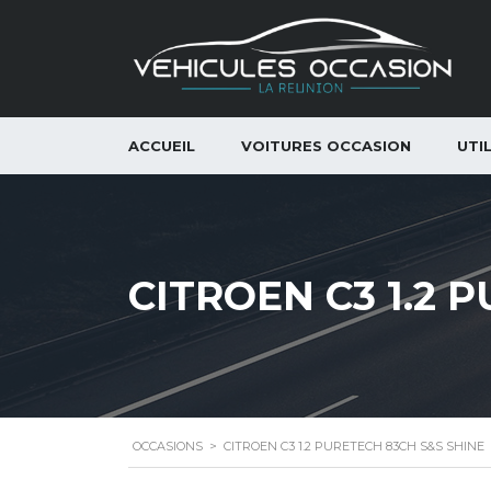
ACCUEIL
VOITURES OCCASION
UTI
CITROEN C3 1.2 
OCCASIONS
>
CITROEN C3 1.2 PURETECH 83CH S&S SHINE