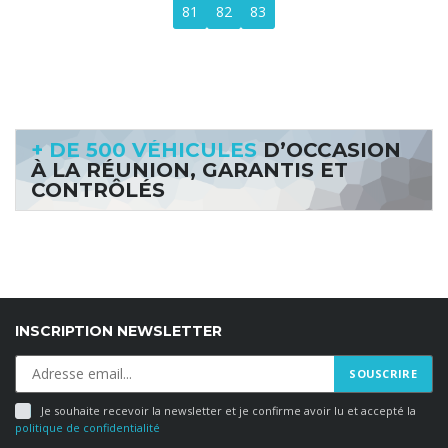
81
82
83
+ DE 500 VÉHICULES
D’OCCASION
À LA RÉUNION, GARANTIS ET
CONTRÔLÉS
INSCRIPTION NEWSLETTER
Je souhaite recevoir la newsletter et je confirme avoir lu et accepté la
politique de confidentialité