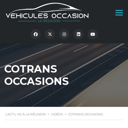
COTRANS
OCCASIONS
L’ACTU VO À LA RÉUNION
>
VIDÉOS
>
COTRANS OCCASIONS