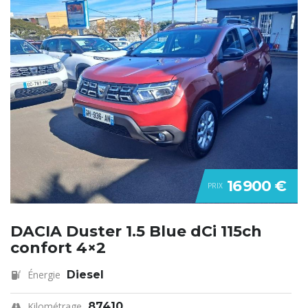
16 900 €
PRIX
DACIA Duster 1.5 Blue dCi 115ch
confort 4×2
Énergie
Diesel
Kilométrage
87410